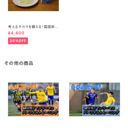
考えるチカラを鍛える！国産非加
熱製法！「新・オメガハット（DH
¥4,400
A/EPAサプリメント）」 120粒入
り
20%OFF
その他の商品