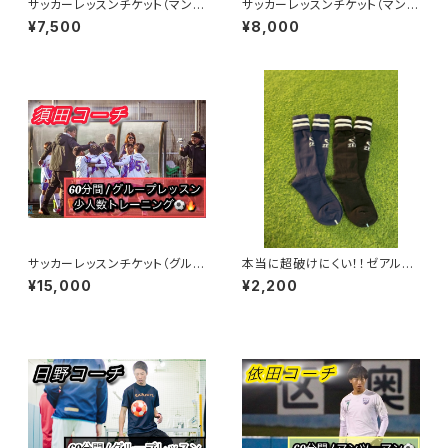
サッカーレッスンチケット（マンツ
サッカーレッスンチケット（マンツ
ーマン）60分 トメコーチ担当*
ーマン）50分 しゅんコーチ担
¥7,500
¥8,000
海外元プロサッカー選手
当
サッカーレッスンチケット（グルー
本当に超破けにくい！！ゼアルソ
プレッスン）60分 須田コーチ
ックス
¥15,000
¥2,200
担当